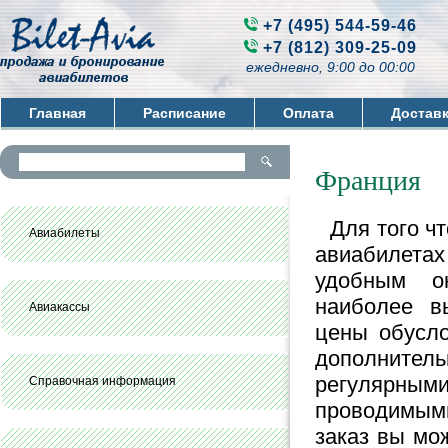
+7 (495) 544-59-46
+7 (812) 309-25-09
ежедневно, 9:00 до 00:00
Главная
Расписание
Оплата
Достав
Контакты
Франция
Для того ч
Авиабилеты
авиабилета
удобным он
наиболее в
Авиакассы
цены обусло
дополните
регулярным
Справочная информация
проводимым
заказ вы мо