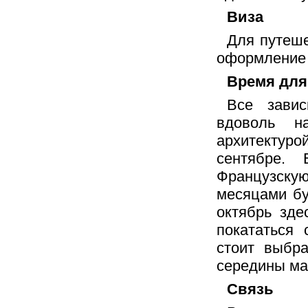
Виза
Для путеш
оформление 
Время для
Все зави
вдоволь н
архитектур
сентябре. 
Французску
месяцами бу
октябрь зде
покататься 
стоит выбр
середины ма
Связь