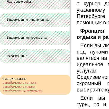
Чартерные рейсы
а курьер д
указанному
Петербурге
Информация о направлениях
помощник в 
Франция 
отдыха и р
Информация об аэропортах
Если вы лю
под лучами
Авиакомпании
валяться на
идеальное 
услугам 
Средиземно
Смотрите также:
скромный 
авиабилеты в гонконг
авиабилеты в париж
выбирайте ку
авиабилеты домодедово
Если вы п
туры, то и