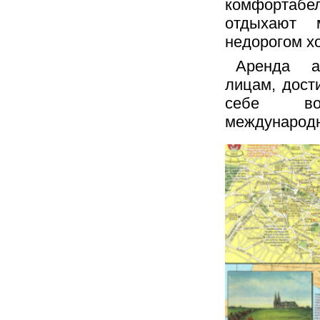
комфортаб
отдыхают 
недорогом х
Аренда а
лицам, дост
себе вод
международн