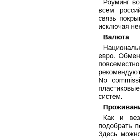
Роуминг во
всем росси
связь покры
исключая не
Валюта
Националь
евро. Обмен
повсеместн
рекомендуют
No commiss
пластиковы
систем.
Проживани
Как и ве
подобрать п
Здесь можно