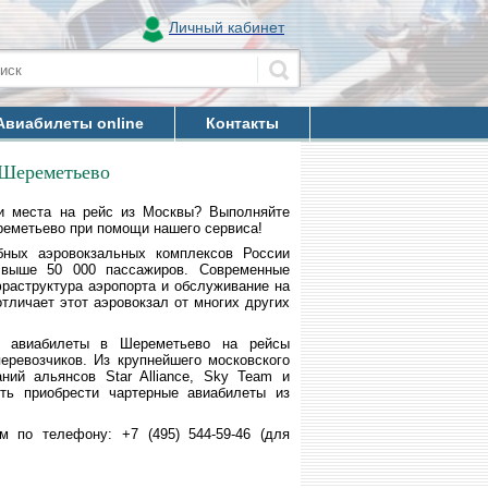
Личный кабинет
Авиабилеты online
Контакты
 Шереметьево
и места на рейс из Москвы? Выполняйте
реметьево при помощи нашего сервиса!
ных аэровокзальных комплексов России
свыше 50 000 пассажиров. Современные
фраструктура аэропорта и обслуживание на
тличает этот аэровокзал от многих других
ь авиабилеты в Шереметьево на рейсы
еревозчиков. Из крупнейшего московского
ний альянсов Star Alliance, Sky Team и
сть приобрести чартерные авиабилеты из
 по телефону: +7 (495) 544-59-46 (для