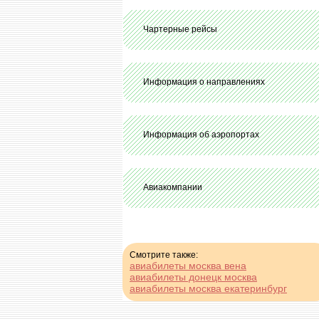
Чартерные рейсы
Информация о направлениях
Информация об аэропортах
Авиакомпании
Смотрите также:
авиабилеты москва вена
авиабилеты донецк москва
авиабилеты москва екатеринбург