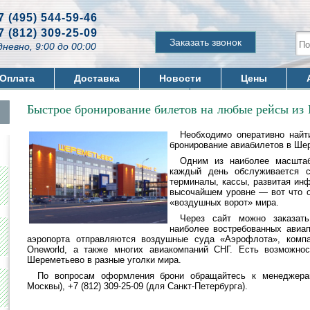
7 (495) 544-59-46
7 (812) 309-25-09
Заказать звонок
невно, 9:00 до 00:00
Оплата
Доставка
Новости
Цены
Быстрое бронирование билетов на любые рейсы из
Необходимо оперативно найт
бронирование авиабилетов в Ше
Одним из наиболее масштаб
каждый день обслуживается 
терминалы, кассы, развитая ин
высочайшем уровне — вот что о
«воздушных ворот» мира.
Через сайт можно заказат
наиболее востребованных авиап
аэропорта отправляются воздушные суда «Аэрофлота», компа
Oneworld, а также многих авиакомпаний СНГ. Есть возможно
Шереметьево в разные уголки мира.
По вопросам оформления брони обращайтесь к менеджерам
Москвы), +7 (812) 309-25-09 (для Санкт-Петербурга).