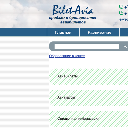
+
+
ежед
Главная
Расписание
Образование высшее
Авиабилеты
Авиакассы
Справочная информация