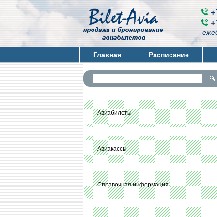
+
+
ежед
Главная
Расписание
Авиабилеты
Авиакассы
Справочная информация