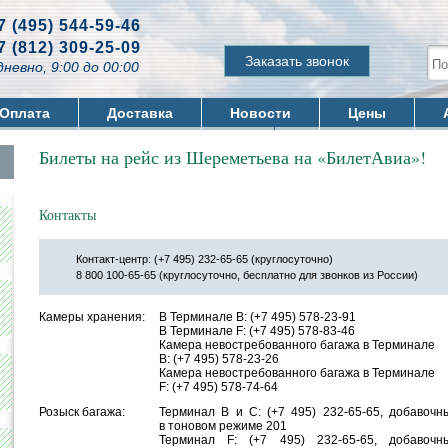
7 (495) 544-59-46
7 (812) 309-25-09
Заказать звонок
невно, 9:00 до 00:00
Оплата
Доставка
Новости
Цены
Билеты на рейс из Шереметьева на «БилетАвиа»!
Контакты
Контакт-центр:
(
+7 495) 232-65-65
(
круглосуточно)
8 800 100-65-65
(
круглосуточно, бесплатно для звонков из России)
Камеры хранения:
В Терминале B:
(
+7 495) 578-23-91
В Терминале F:
(
+7 495) 578-83-46
Камера невостребованного багажа в Терминале
B:
(
+7 495) 578-23-26
Камера невостребованного багажа в Терминале
F:
(
+7 495) 578-74-64
Розыск багажа:
Терминал B и С:
(
+7 495) 232-65-65, добавочн
в тоновом режиме 201
Терминал F:
(
+7 495) 232-65-65, добавочн