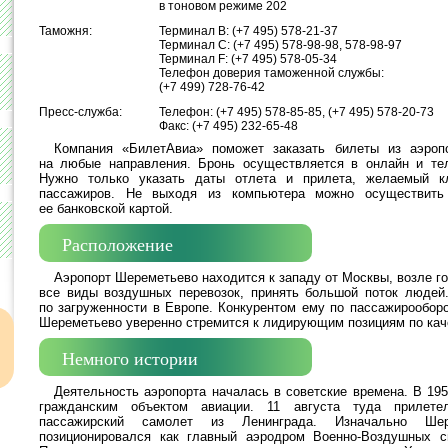
в тоновом режиме 202
Таможня:
Терминал B:
(
+7 495) 578-21-37
Терминал C:
(
+7 495) 578-98-98, 578-98-97
Терминал F:
(
+7 495) 578-05-34
Телефон доверия таможенной службы:
(
+7 499) 728-76-42
Пресс-служба:
Телефон:
(
+7 495) 578-85-85,
(
+7 495) 578-20-73
Факс:
(
+7 495) 232-65-48
Компания
«
БилетАвиа» поможет заказать билеты из аэроп
на любые направления. Бронь осуществляется в онлайн и те
Нужно только указать даты отлета и прилета, желаемый кл
пассажиров. Не выходя из компьютера можно осуществить 
ее банковской картой.
Расположение
Аэропорт Шереметьево находится к западу от Москвы, возле г
все виды воздушных перевозок, принять большой поток людей.
по загруженности в Европе. Конкурентом ему по пассажирообор
Шереметьево уверенно стремится к лидирующим позициям по кач
Немного истории
Деятельность аэропорта началась в советские времена. В 195
гражданским объектом авиации. 11 августа туда прилете
пассажирский самолет из Ленинграда. Изначально Шер
позиционировался как главный аэродром Военно-Воздушных 