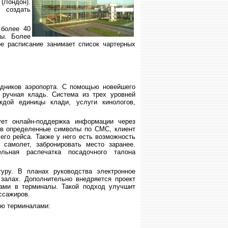
(
Лондон).
 создать
 более 40
сы. Более
е расписание занимает список чартерных
удников аэропорта. С помощью новейшего
 ручная кладь. Система из трех уровней
дой единицы клади, услуги кинологов,
ет онлайн-поддержка информации через
ив определенные символы по СМС, клиент
его рейса. Также у него есть возможность
 самолет, забронировать место заранее.
льная распечатка посадочного талона
уру. В планах руководства электронное
залах. Дополнительно внедряется проект
дами в терминалы. Такой подход улучшит
ссажиров.
ью терминалами: