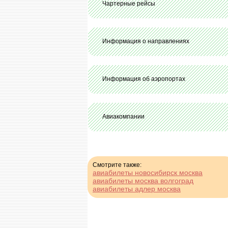
Чартерные рейсы
Информация о направлениях
Информация об аэропортах
Авиакомпании
Смотрите также:
авиабилеты новосибирск москва
авиабилеты москва волгоград
авиабилеты адлер москва