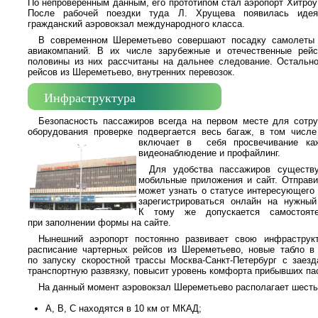
По непроверенным данным, его прототипом стал аэропорт Хитроу
После рабочей поездки туда Л. Хрущева появилась идея
гражданский аэровокзал международного класса.
В современном Шереметьево совершают посадку самолеты
авиакомпаний. В их числе зарубежные и отечественные рей
половины из них рассчитаны на дальнее следование. Остально
рейсов из Шереметьево, внутренних перевозок.
Инфраструктура
Безопасность пассажиров всегда на первом месте для сотр
оборудования проверке подвергается весь багаж, в том числе
включает в
себя просвечивание каж
видеонаблюдение и профайлинг.
Для удобства пассажиров существу
мобильные приложения и сайт. Отправ
может узнать о статусе интересующего 
зарегистрироваться онлайн на нужный
К тому же допускается самостояте
при заполнении формы на сайте.
Нынешний аэропорт постоянно развивает свою инфраструкт
расписание чартерных рейсов из Шереметьево, новые табло в 
по запуску скоростной трассы Москва-Санкт-Петербург с заез
транспортную развязку, повысит уровень комфорта прибывших па
На данный момент аэровокзал Шереметьево располагает шест
А, В, С находятся в 10 км от МКАД;