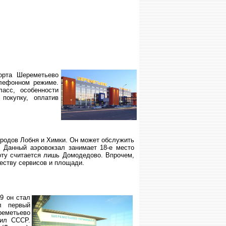
орта Шереметьево
лефонном режиме.
асс, особенности
покупку, оплатив
ородов Лобня и Химки. Он может обслужить
 Данный аэровокзал занимает 18-е место
оту считается лишь Домодедово. Впрочем,
еству сервисов и площади.
9 он стал
л первый
еметьево
сил СССР.