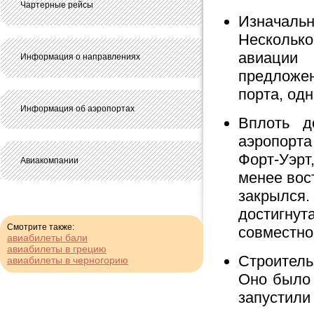
Чартерные рейсы
Изначальн
Нескольк
авиации
Информация о направлениях
предложе
порта, од
Информация об аэропортах
Вплоть д
аэропорт
Форт-Уэр
Авиакомпании
менее вос
закрылся
достигну
Смотрите также:
совместно
авиабилеты бали
авиабилеты в грецию
Строитель
авиабилеты в черногорию
Оно было 
запустили 