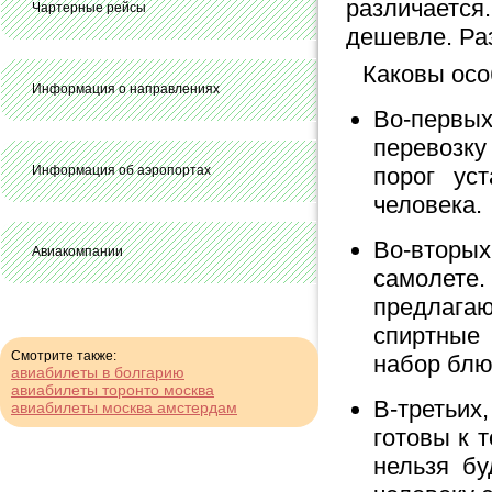
различаетс
Чартерные рейсы
дешевле. Раз
Каковы осо
Информация о направлениях
Во-первы
перевозк
Информация об аэропортах
порог ус
человека.
Во-вторы
Авиакомпании
самолете
предлага
спиртные 
Смотрите также:
набор блю
авиабилеты в болгарию
авиабилеты торонто москва
В-третьих
авиабилеты москва амстердам
готовы к 
нельзя бу