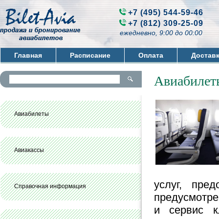
+7 (495) 544-59-46
+7 (812) 309-25-09
ежедневно, 9:00 до 00:00
Главная
Расписание
Оплата
Достав
Контакты
Авиабилет
Авиабилеты
Авиакассы
услуг, пре
Справочная информация
предусмотре
и сервис кл